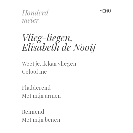
Honderd
MENU
Spring
meter
naar
inhoud
Vlieg-liegen,
Elisabeth de Nooij
Weet je, ik kan vliegen
Geloof me
Fladderend
Met mijn armen
Rennend
Met mijn benen