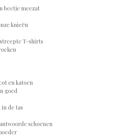
en beetje meezat
onze knieën
streepte T-shirts
roeken
cot en katoen
en goed
in de tas
erantwoorde schoenen
 moeder