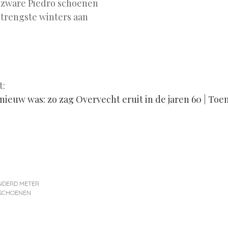
 zware Piedro schoenen
trengste winters aan
t:
nieuw was: zo zag Overvecht eruit in de jaren 60 | Toen
NDERD METER
SCHOENEN