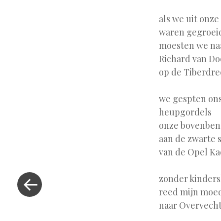
als we uit onz
waren gegroei
moesten we na
Richard van Do
op de Tiberdre
we gespten ons
heupgordels
onze bovenben
aan de zwarte s
van de Opel Ka
«
Vorig
zonder kinders
bericht
reed mijn moe
naar Overvech