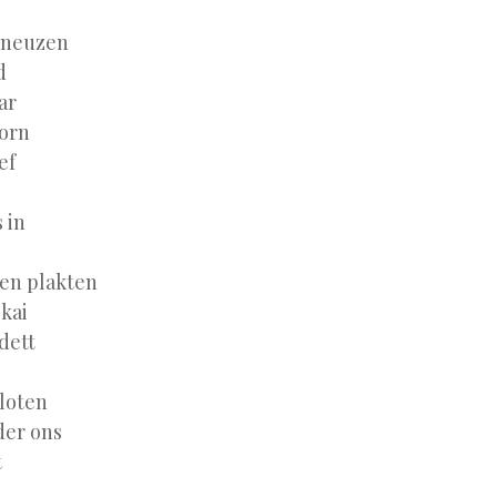
e neuzen
d
ar
orn
ef
 in
en plakten
kai
dett
loten
der ons
t