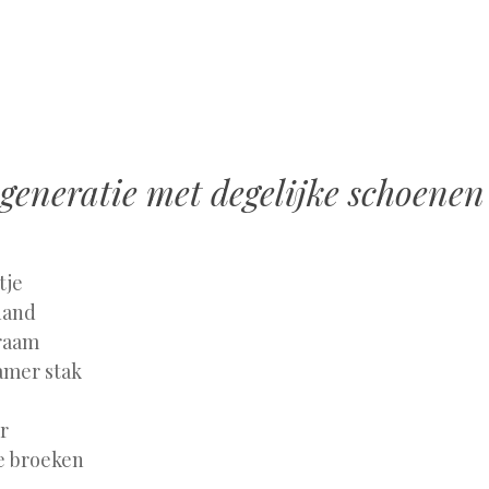
MENU
SPRING
NAAR
INHOUD
 generatie met degelijke schoenen
tje
 hand
raam
amer stak
r
te broeken