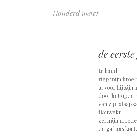
Honderd meter
de eerste
te koud
riep mijn broer
al voor hij zijn
door het open 
van zijn slaapk
flauwekul
zei mijn moede
en gaf ons kor