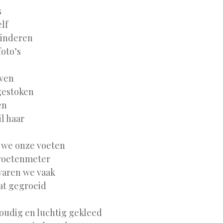
s
lf
kinderen
oto’s
jven
gestoken
en
l haar
n we onze voeten
 voetenmeter
 waren we vaak
at gegroeid
udig en luchtig gekleed