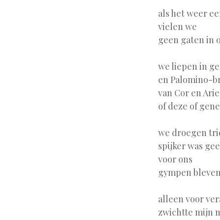
als het weer e
vielen we
geen gaten in 
we liepen in ge
en Palomino-b
van Cor en Arie
of deze of gene
we droegen tri
spijker was ge
voor ons
gympen bleven 
alleen voor v
zwichtte mijn