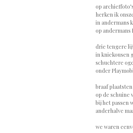
op archieffoto’
herken ik onsze
in andermans 
op andermans f
drie tengere li
in kniekousen 
schuchtere og
onder Playmobi
braaf plaatste
op de schuine
bij het passen
anderhalve ma
we waren eenvo