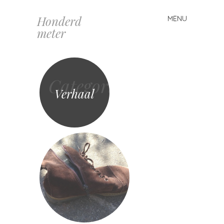
Honderd
MENU
Spring
meter
naar
inhoud
Categorie
Verhaal