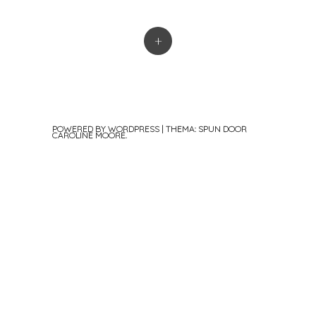
+
POWERED BY WORDPRESS
|
THEMA: SPUN DOOR
CAROLINE MOORE
.