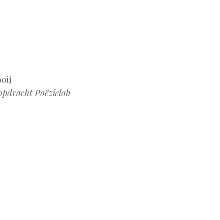
oij
 opdracht Poëzielab