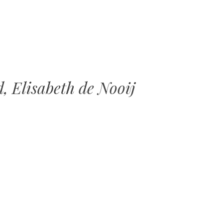
MENU
SPRING
NAAR
INHOUD
, Elisabeth de Nooij