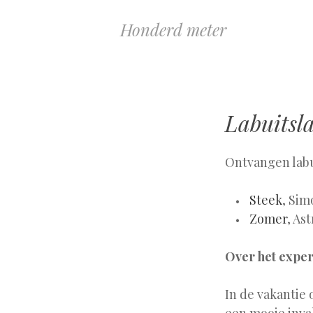
Honderd meter
Labuitsla
Ontvangen labu
Steek
, Si
Zomer
, Ast
Over het expe
In de vakantie