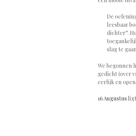
een mooie inval
De oefening
leesbaar bo
dichter”. H
toegankelij
slag te gaa
We begonnen he
gedicht (over v
eerlijk en ope
16 Augustus
lig