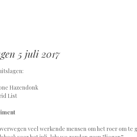
MENU
SPRING
NAAR
INHOUD
gen 5 juli 2017
itslagen:
mone Hazendonk
rid List
riment
 overwegen veel werkende mensen om het roer om te go