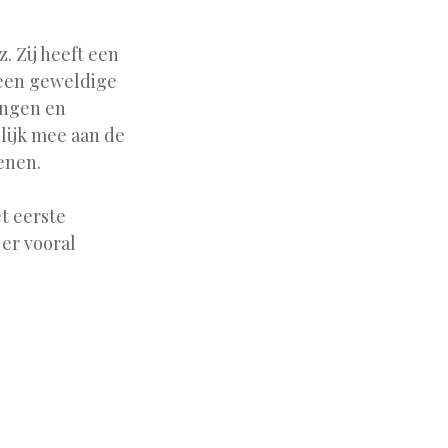
. Zij heeft een
 een geweldige
ringen en
lijk mee aan de
lenen.
t eerste
 er vooral