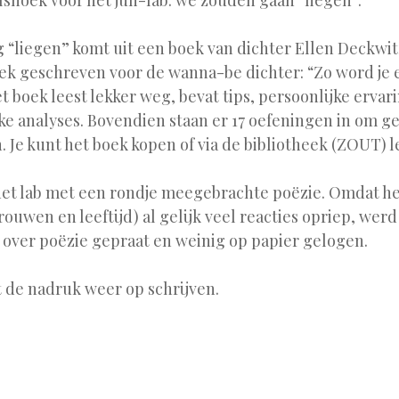
shoek voor het juli-lab: we zouden gaan “liegen”.
 “liegen” komt uit een boek van dichter Ellen Deckwitz
ek geschreven voor de wanna-be dichter: “Zo word je
et boek leest lekker weg, bevat tips, persoonlijke erva
ke analyses. Bovendien staan er 17 oefeningen in om ge
n. Je kunt het boek kopen of via de bibliotheek (ZOUT) 
t lab met een rondje meegebrachte poëzie. Omdat he
rouwen en leeftijd) al gelijk veel reacties opriep, werd
n over poëzie gepraat en weinig op papier gelogen.
t de nadruk weer op schrijven.