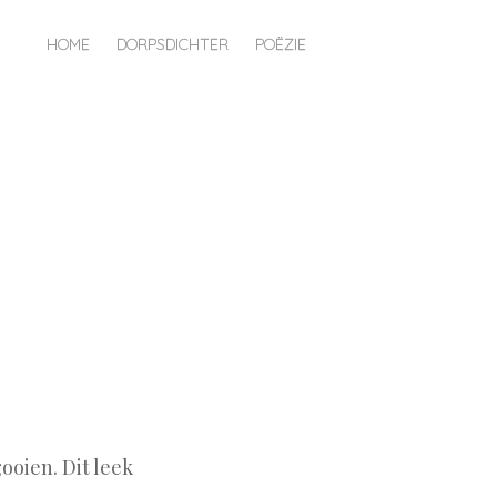
HOME
DORPSDICHTER
POËZIE
oien. Dit leek