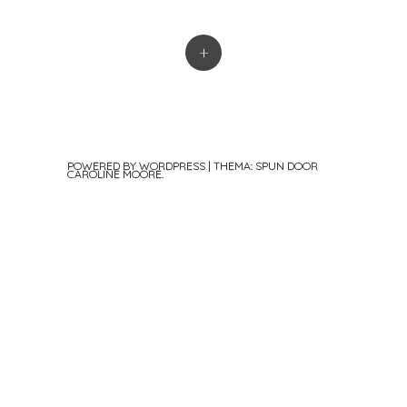
+
POWERED BY WORDPRESS
|
THEMA: SPUN DOOR
CAROLINE MOORE
.