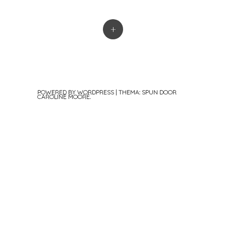
+
POWERED BY WORDPRESS
|
THEMA: SPUN DOOR
CAROLINE MOORE
.