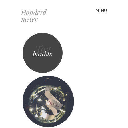
Honderd
MENU
Spring
meter
naar
inhoud
Tag
bauble