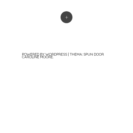
+
POWERED BY WORDPRESS
|
THEMA: SPUN DOOR
CAROLINE MOORE
.