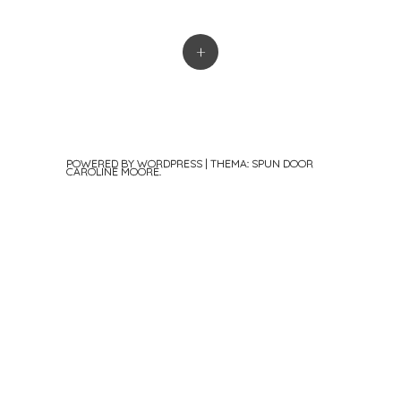
+
POWERED BY WORDPRESS
|
THEMA: SPUN DOOR
CAROLINE MOORE
.