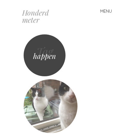
Honderd
MENU
Spring
meter
naar
inhoud
Tag
happen