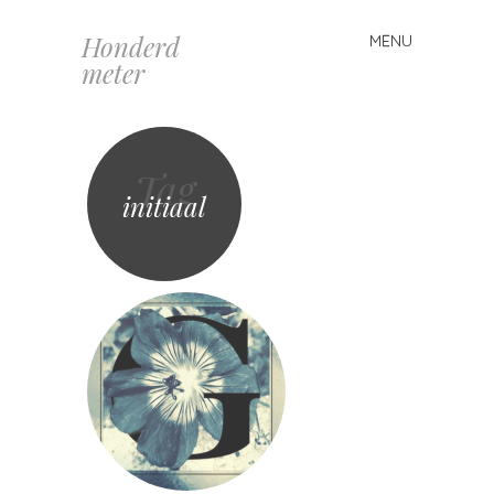
Honderd
MENU
Spring
meter
naar
inhoud
Tag
initiaal