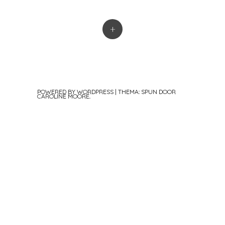
+
POWERED BY WORDPRESS
|
THEMA: SPUN DOOR
CAROLINE MOORE
.