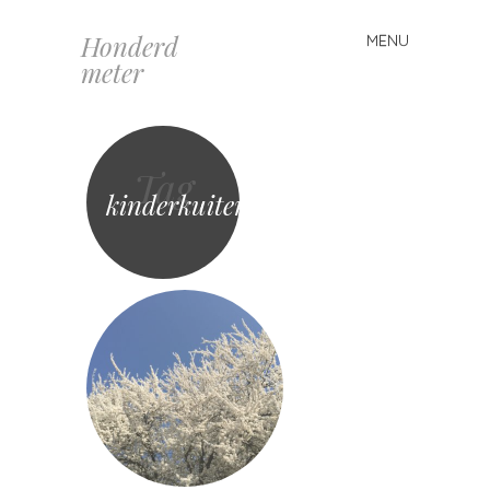
Honderd
MENU
Spring
meter
naar
inhoud
Tag
kinderkuiten