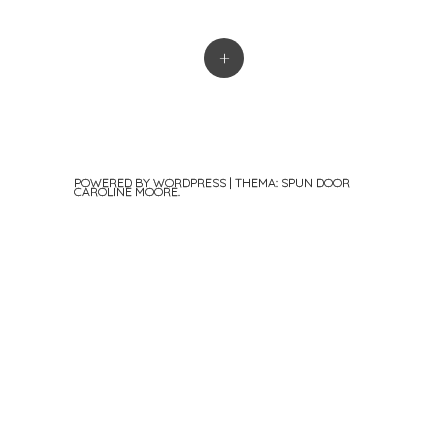
+
POWERED BY WORDPRESS
|
THEMA: SPUN DOOR
CAROLINE MOORE
.