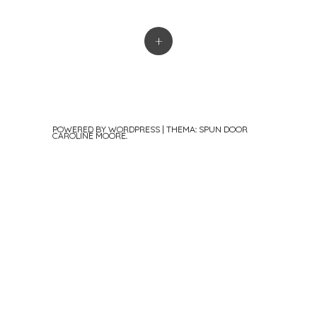
+
POWERED BY WORDPRESS
|
THEMA: SPUN DOOR
CAROLINE MOORE
.