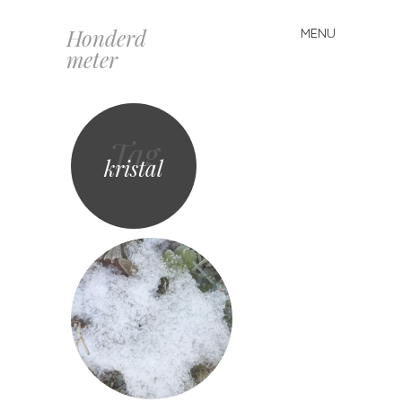
Honderd
MENU
Spring
meter
naar
inhoud
Tag
kristal