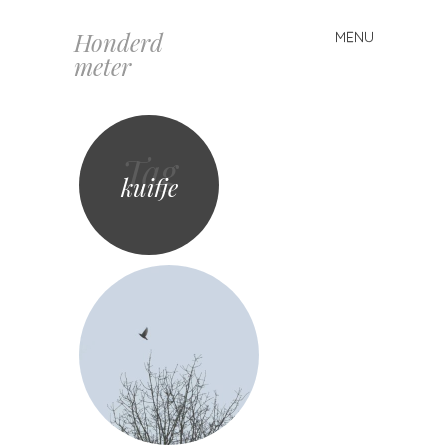
Honderd
MENU
Spring
meter
naar
inhoud
Tag
kuifje