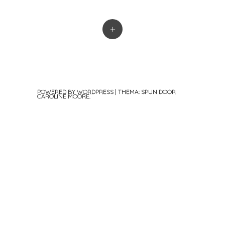
+
POWERED BY WORDPRESS
|
THEMA: SPUN DOOR
CAROLINE MOORE
.