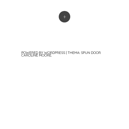
+
POWERED BY WORDPRESS
|
THEMA: SPUN DOOR
CAROLINE MOORE
.