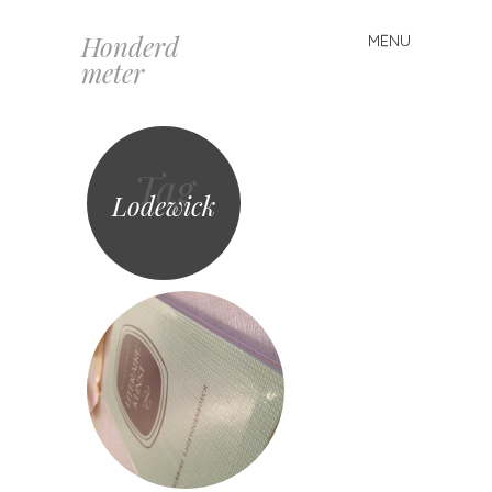
Honderd
MENU
Spring
meter
naar
inhoud
Tag
Lodewick