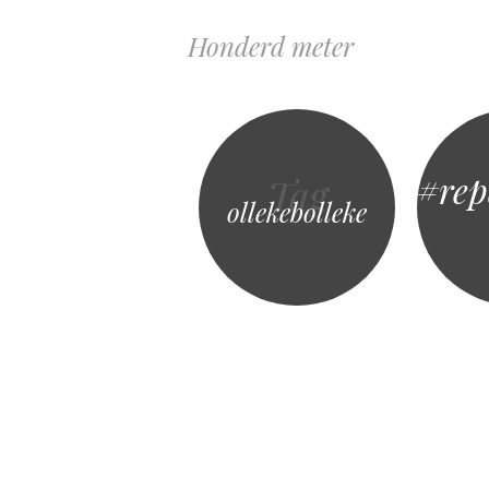
Honderd meter
#rep
Tag
ollekebolleke