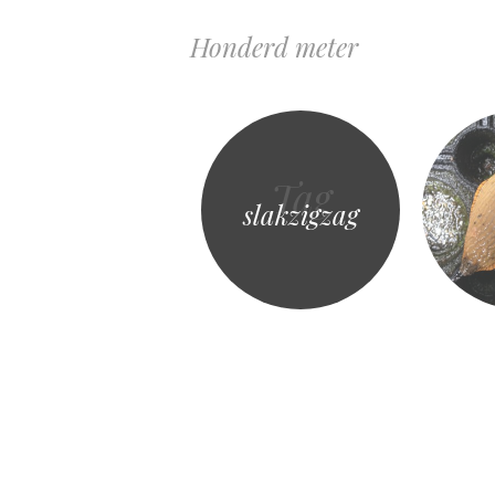
Honderd meter
Tag
slakzigzag