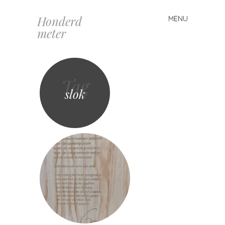
Honderd
MENU
Spring
meter
naar
inhoud
Tag
slok