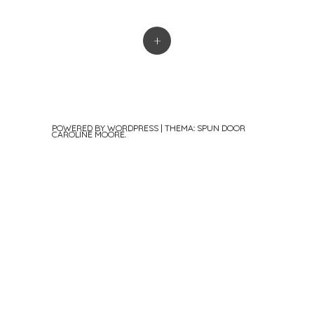
+
POWERED BY WORDPRESS
|
THEMA: SPUN DOOR
CAROLINE MOORE
.