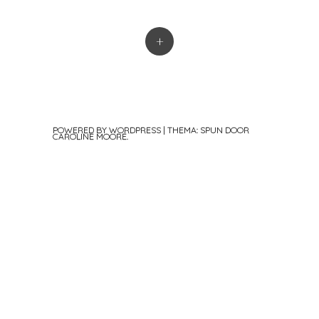
+
POWERED BY WORDPRESS
|
THEMA: SPUN DOOR
CAROLINE MOORE
.