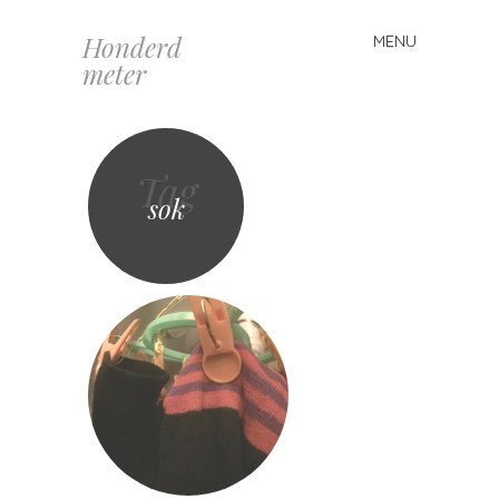
Honderd
MENU
Spring
meter
naar
inhoud
Tag
sok