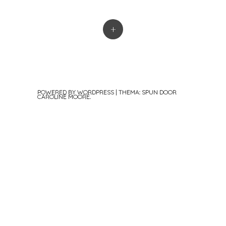
+
POWERED BY WORDPRESS
|
THEMA: SPUN DOOR
CAROLINE MOORE
.