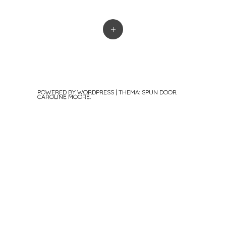
+
POWERED BY WORDPRESS
|
THEMA: SPUN DOOR
CAROLINE MOORE
.