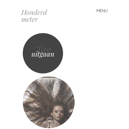
Honderd
MENU
Spring
meter
naar
inhoud
Tag
uitgaan