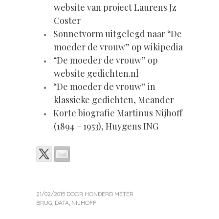
website van project Laurens Jz
Coster
Sonnetvorm uitgelegd naar “De
moeder de vrouw” op wikipedia
“De moeder de vrouw” op
website gedichten.nl
“De moeder de vrouw” in
klassieke gedichten, Meander
Korte biografie Martinus Nijhoff
(1894 – 1953), Huygens ING
21/02/2015
DOOR
HONDERD METER
BRUG
,
DATA
,
NIJHOFF
«
Volgend