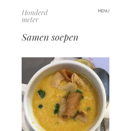
Honderd
MENU
Spring
meter
naar
inhoud
Samen soepen