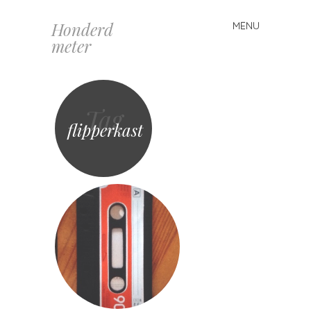
Honderd
MENU
Spring
meter
naar
inhoud
Tag
flipperkast