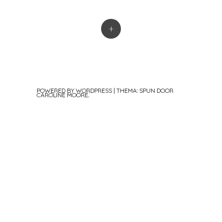
+
POWERED BY WORDPRESS
|
THEMA: SPUN DOOR
CAROLINE MOORE
.