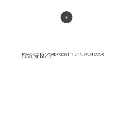
+
POWERED BY WORDPRESS
|
THEMA: SPUN DOOR
CAROLINE MOORE
.