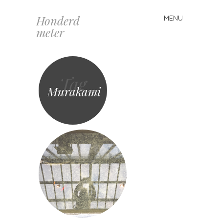
Honderd
MENU
Spring
meter
naar
inhoud
Tag
Murakami