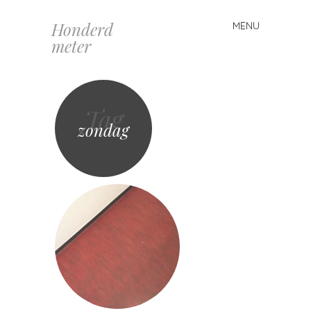
Honderd
MENU
Spring
meter
naar
inhoud
Tag
zondag