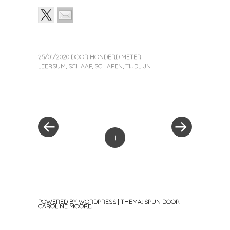
25/01/2020
DOOR
HONDERD METER
LEERSUM
,
SCHAAP
,
SCHAPEN
,
TIJDLIJN
«
Volgend
Berichtnavigatie
Vorig
bericht
bericht
»
+
POWERED BY WORDPRESS
|
THEMA: SPUN DOOR
CAROLINE MOORE
.