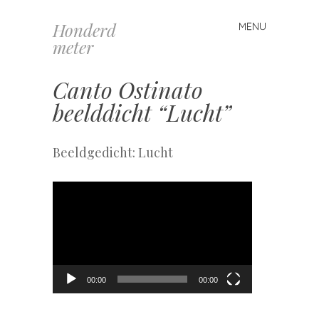
Honderd
MENU
Spring
meter
naar
inhoud
Canto Ostinato
beelddicht “Lucht”
Beeldgedicht: Lucht
Videospeler
00:00
00:00