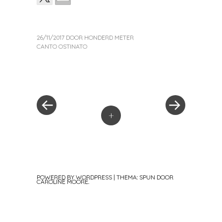
26/11/2017
DOOR
HONDERD METER
CANTO OSTINATO
«
Volgend
Berichtnavigatie
Vorig
bericht
bericht
»
+
POWERED BY WORDPRESS
|
THEMA: SPUN DOOR
CAROLINE MOORE
.